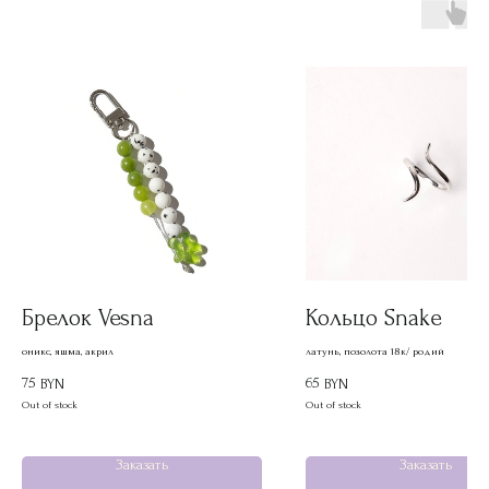
Брелок Vesna
Кольцо Snake
оникс, яшма, акрил
латунь, позолота 18к/ родий
75
65
BYN
BYN
Out of stock
Out of stock
Заказать
Заказать