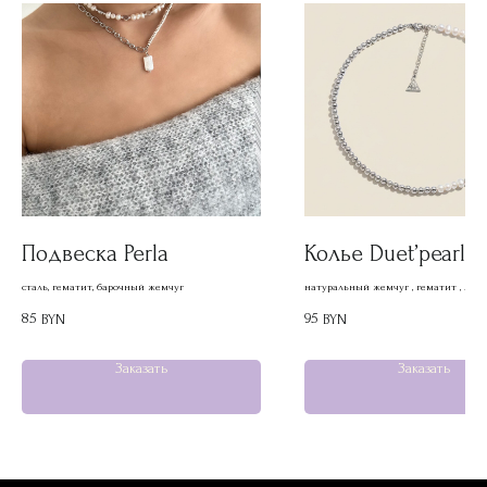
Подвеска Perla
Колье Duet’pearl
сталь, гематит, барочный жемчуг
натуральный жемчуг , гематит , лату
85
95
BYN
BYN
Заказать
Заказать