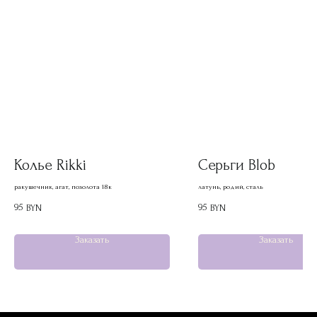
Колье Rikki
Серьги Blob
ракушечник, агат, позолота 18к
латунь, родий, сталь
95
95
BYN
BYN
Заказать
Заказать