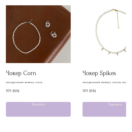
Чокер Corn
Чокер Spikes
натуральный жемчуг, сталь
натуральный жемчуг, латунь, позолот
родий
105
105
BYN
BYN
Заказать
Заказать