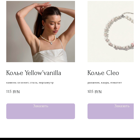
Колье Yellow’vanilla
Колье Cleo
камень селенит, сталь, перламутр
ракшник, каарц, гематит
115
105
BYN
BYN
Заказать
Заказать