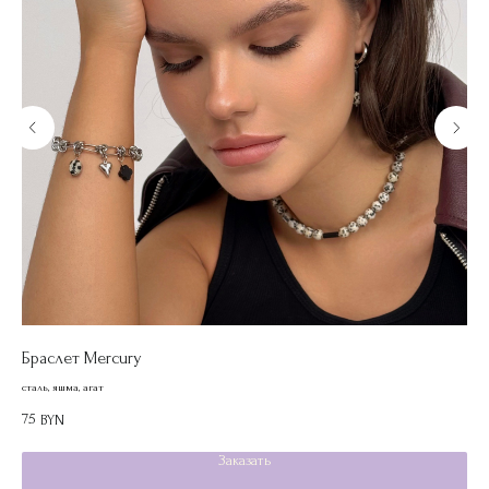
Браслет Mercury
Се
сталь, яшма, агат
лату
75
60
BYN
Заказать