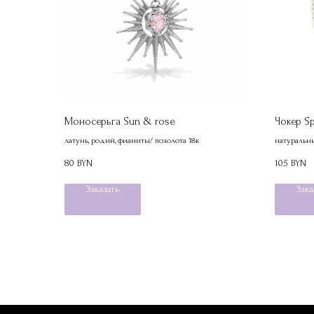
Моносерьга Sun & rose
Чокер Sp
латунь, родий, фианиты/ позолота 18к
натуральны
80
105
BYN
BYN
Заказать
Зака