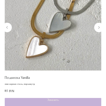
Подвеска Vanilla
Бр
ювелирная сталь, перламутр
лату
85
65
BYN
Заказать