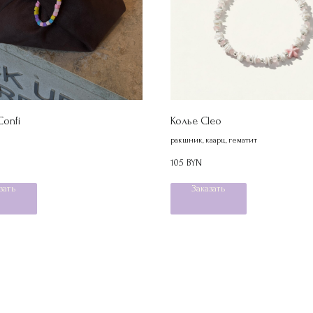
Confi
Колье Cleo
ракшник, каарц, гематит
105
BYN
зать
Заказать