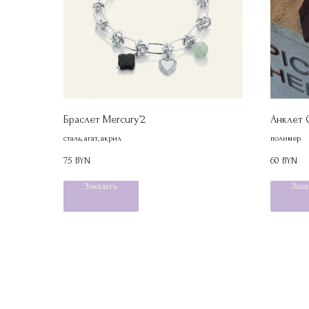
Браслет Mercury’2
Анклет 
сталь, агат, акрил
полимер
75
60
BYN
BYN
Заказать
Зака