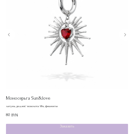
Моносерьга Sun&love
По
латунь, родий/ позолота 18к, фианиты
лату
80
85
BYN
Заказать