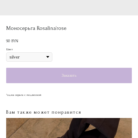
Моносерьга Rosalina’rose
90
BYN
Цвет
Заказать
*одна серьга с подвеской
Вам также может понравится