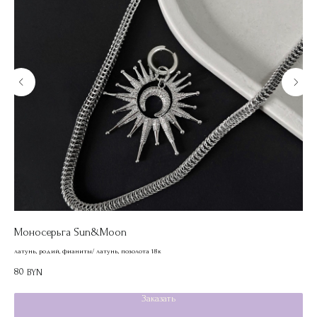
Моносерьга Sun&Moon
Бр
латунь, родий, фианиты/ латунь, позолота 18к
нату
80
70
BYN
Заказать