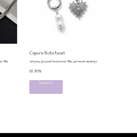
Серьги Bobs’heart
та 18к
латунь, родий/позолота 18к, речной жемчуг
95
BYN
Заказать