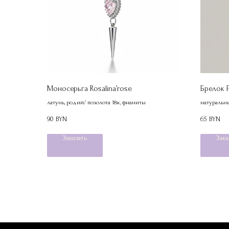
Моносерьга Rosalina’rose
Брелок F
латунь, родий/ позолота 18к, фианиты
натуральны
90
65
BYN
BYN
Заказать
Зака