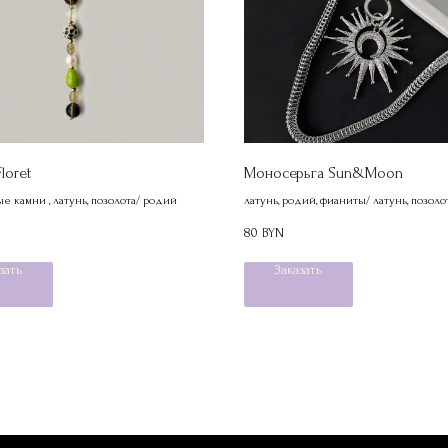
loret
Моносерьга Sun&Moon
е камни , латунь, позолота/ родий
латунь, родий, фианиты/ латунь, позоло
80
BYN
зать
Заказать