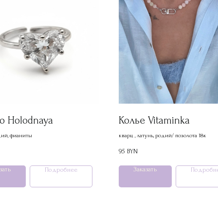
о Holodnaya
Колье Vitaminka
дий, фианиты
кварц , латунь, родий/ позолота 18к
95
BYN
зать
Заказать
Подробнее
Подробн