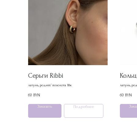
Серьги Ribbi
Кольц
латунь, родий/ позолота 18к
латунь, ро
60
60
BYN
BYN
Заказать
Зака
Подробнее