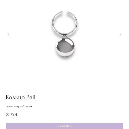
Кольцо Ball
Ко
сталь, латунь/родий
гема
70
80
BYN
Заказать